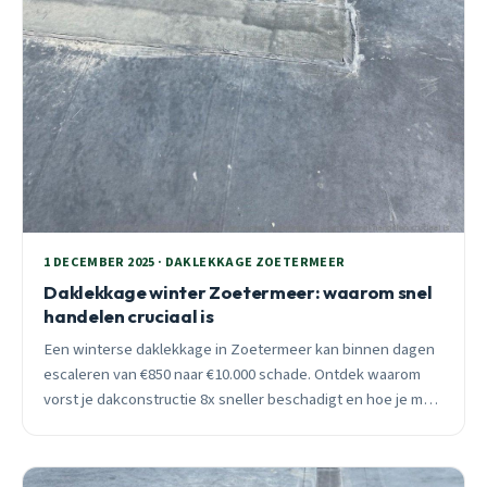
1 DECEMBER 2025 · DAKLEKKAGE ZOETERMEER
Daklekkage winter Zoetermeer: waarom snel
handelen cruciaal is
Een winterse daklekkage in Zoetermeer kan binnen dagen
escaleren van €850 naar €10.000 schade. Ontdek waarom
vorst je dakconstructie 8x sneller beschadigt en hoe je met
ISDE-subsidie tot €2.925 kunt besparen.