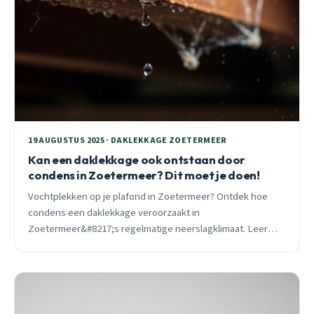
19 AUGUSTUS 2025 · DAKLEKKAGE ZOETERMEER
Kan een daklekkage ook ontstaan door
condens in Zoetermeer? Dit moet je doen!
Vochtplekken op je plafond in Zoetermeer? Ontdek hoe
condens een daklekkage veroorzaakt in
Zoetermeer&#8217;s regelmatige neerslagklimaat. Leer
symptomen herkennen, schade voorkomen en snelle
oplossingen toepassen voor een droog huis in wijken als
Meerzicht.