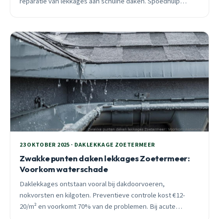
reparatie van lekkages aan schuine daken. Spoedhulp
beschikbaar.
23 OKTOBER 2025 · DAKLEKKAGE ZOETERMEER
Zwakke punten daken lekkages Zoetermeer:
Voorkom waterschade
Daklekkages ontstaan vooral bij dakdoorvoeren,
nokvorsten en kilgoten. Preventieve controle kost €12-
20/m² en voorkomt 70% van de problemen. Bij acute
lekkage binnen 30 minuten ter plaatse in Zoetermeer.