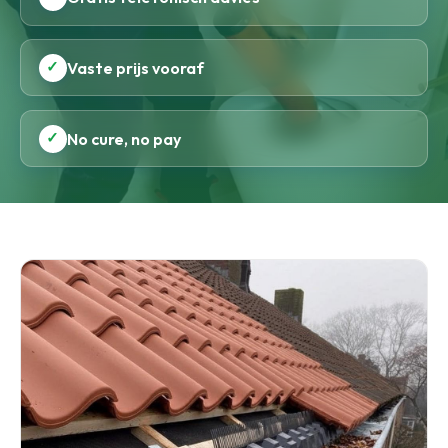
✓
Vaste prijs vooraf
✓
No cure, no pay