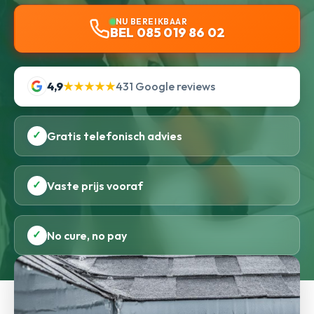
NU BEREIKBAAR
BEL 085 019 86 02
4,9
★★★★★
431 Google reviews
✓
Gratis telefonisch advies
✓
Vaste prijs vooraf
✓
No cure, no pay