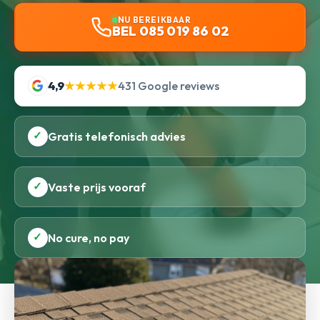
NU BEREIKBAAR
BEL 085 019 86 02
4,9
★★★★★
431 Google reviews
✓
Gratis telefonisch advies
✓
Vaste prijs vooraf
✓
No cure, no pay