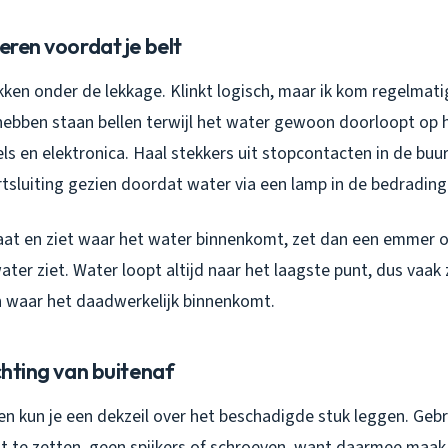
seren voordat je belt
ken onder de lekkage. Klinkt logisch, maar ik kom regelmati
hebben staan bellen terwijl het water gewoon doorloopt op 
ls en elektronica. Haal stekkers uit stopcontacten in de buu
rtsluiting gezien doordat water via een lamp in de bedrading 
staat en ziet waar het water binnenkomt, zet dan een emmer
ater ziet. Water loopt altijd naar het laagste punt, dus vaak 
 waar het daadwerkelijk binnenkomt.
ichting van buitenaf
en kun je een dekzeil over het beschadigde stuk leggen. Geb
t te zetten, geen spijkers of schroeven, want daarmee maak