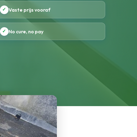
✓
Vaste prijs vooraf
✓
No cure, no pay