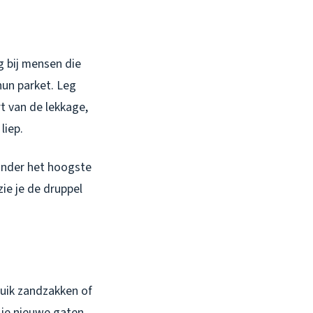
g bij mensen die
hun parket. Leg
rt van de lekkage,
liep.
 onder het hoogste
zie je de druppel
ruik zandzakken of
 je nieuwe gaten.