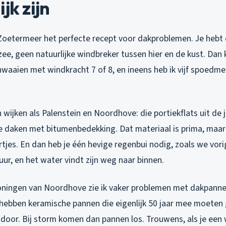
jk zijn
 Zoetermeer het perfecte recept voor dakproblemen. Je hebt 
ee, geen natuurlijke windbreker tussen hier en de kust. Dan
waaien met windkracht 7 of 8, en ineens heb ik vijf spoedm
in wijken als Palenstein en Noordhove: die portiekflats uit de 
e daken met bitumenbedekking. Dat materiaal is prima, maar 
rtjes. En dan heb je één hevige regenbui nodig, zoals we vo
ur, en het water vindt zijn weg naar binnen.
ningen van Noordhove zie ik vaker problemen met dakpanne
0 hebben keramische pannen die eigenlijk 50 jaar mee moeten
door. Bij storm komen dan pannen los. Trouwens, als je een