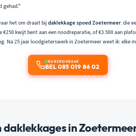
d gehad.”
waar het om draait bij
daklekkage spoed Zoetermeer
: die e
je €250 kwijt bent aan een noodreparatie, of €3.500 aan plaf
g. Na 25 jaar loodgieterswerk in Zoetermeer weet ik: elke mi
NU BEREIKBAAR
BEL 085 019 86 02
daklekkages in Zoetermeer