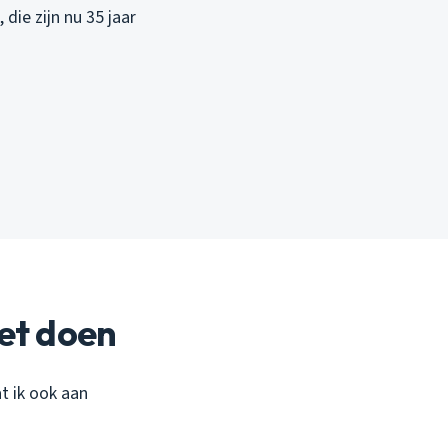
die zijn nu 35 jaar
oet doen
t ik ook aan