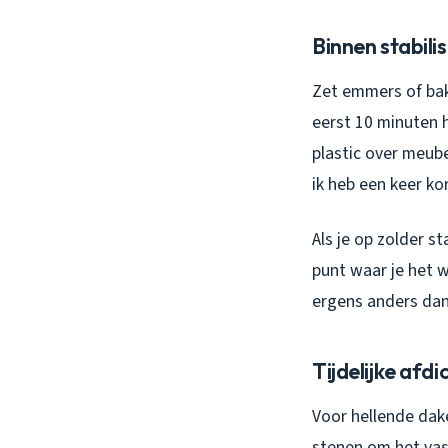
Binnen stabili
Zet emmers of bak
eerst 10 minuten 
plastic over meube
ik heb een keer ko
Als je op zolder 
punt waar je het w
ergens anders dan
Tijdelijke afd
Voor hellende dak
stenen om het vas