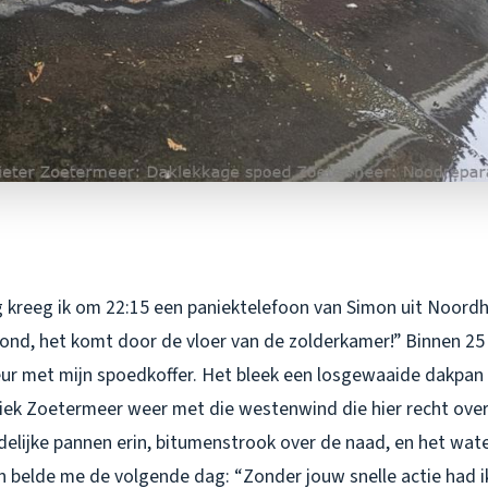
 kreeg ik om 22:15 een paniektelefoon van Simon uit Noordh
fond, het komt door de vloer van de zolderkamer!” Binnen 25
eur met mijn spoedkoffer. Het bleek een losgewaaide dakpan
siek Zoetermeer weer met die westenwind die hier recht over
delijke pannen erin, bitumenstrook over de naad, en het wat
n belde me de volgende dag: “Zonder jouw snelle actie had i