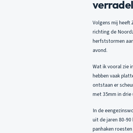
verradeli
Volgens mij heeft
richting de Noordz
herfststormen aan
avond.
Wat ik vooral zie 
hebben vaak platt
ontstaan er scheu
met 35mm in drie u
In de eengezinswo
uit de jaren 80-9
panhaken roesten 