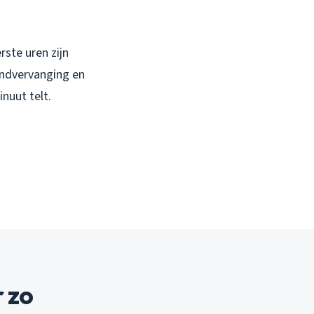
erste uren zijn
ondvervanging en
nuut telt.
 zo