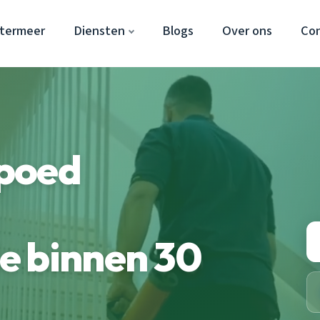
etermeer
Diensten
Blogs
Over ons
Co
poed
e binnen 30