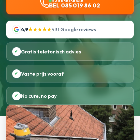
NU BEREIKBAAR
BEL 085 019 86 02
4,9
★★★★★
431 Google reviews
✓
Gratis telefonisch advies
✓
Vaste prijs vooraf
✓
No cure, no pay