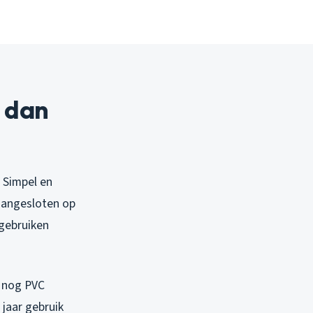
 dan
 Simpel en
 aangesloten op
 gebruiken
n nog PVC
 jaar gebruik