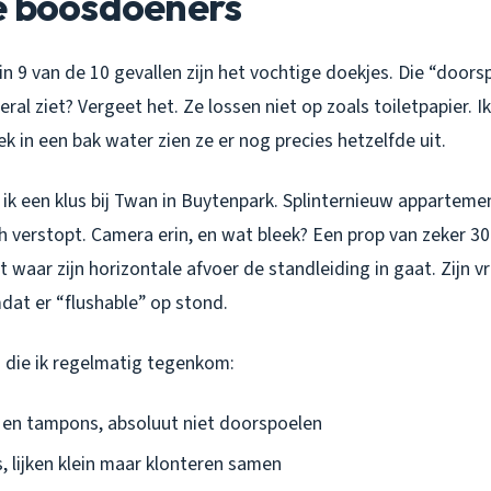
e boosdoeners
n: in 9 van de 10 gevallen zijn het vochtige doekjes. Die “door
eral ziet? Vergeet het. Ze lossen niet op zoals toiletpapier. Ik
k in een bak water zien ze er nog precies hetzelfde uit.
k een klus bij Twan in Buytenpark. Splinternieuw appartemen
h verstopt. Camera erin, en wat bleek? Een prop van zeker 30
t waar zijn horizontale afvoer de standleiding in gaat. Zijn v
dat er “flushable” op stond.
s die ik regelmatig tegenkom:
en tampons, absoluut niet doorspoelen
, lijken klein maar klonteren samen