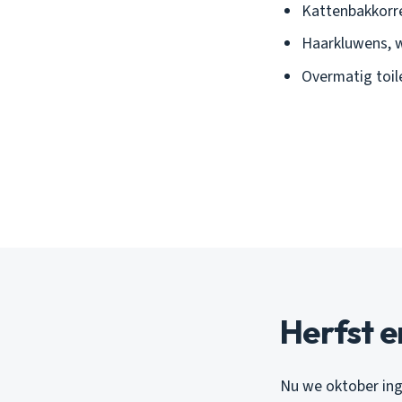
Kattenbakkorre
Haarkluwens, w
Overmatig toil
Herfst e
Nu we oktober inga