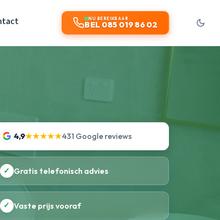
ntact
NU BEREIKBAAR
BEL 085 019 86 02
4,9
★★★★★
431 Google reviews
✓
Gratis telefonisch advies
✓
Vaste prijs vooraf