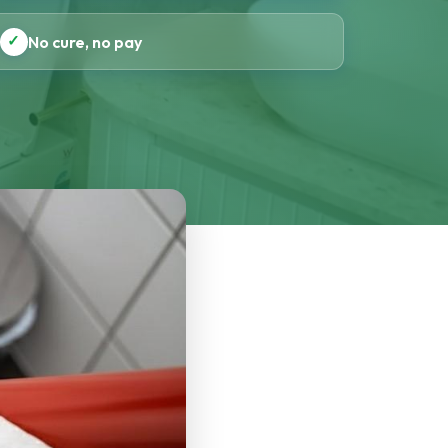
✓
No cure, no pay