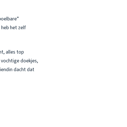
spoelbare”
 heb het zelf
t, alles top
 vochtige doekjes,
riendin dacht dat