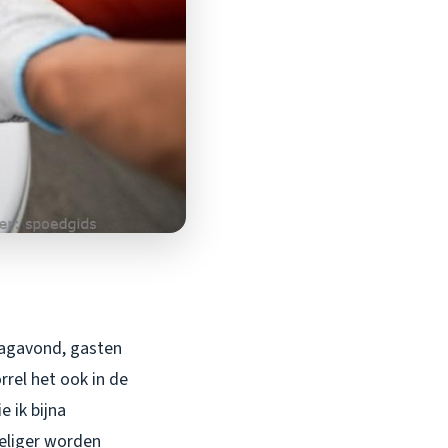
dagavond, gasten
rel het ook in de
e ik bijna
oeliger worden