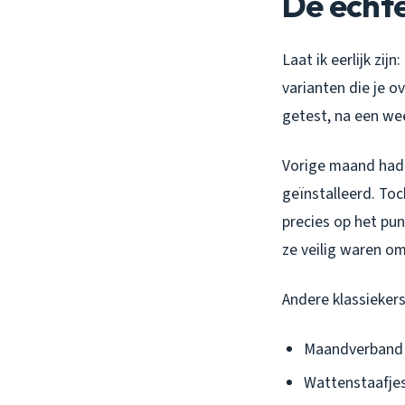
De echt
Laat ik eerlijk zij
varianten die je ov
getest, na een wee
Vorige maand had i
geïnstalleerd. Toc
precies op het pun
ze veilig waren om
Andere klassieker
Maandverband 
Wattenstaafjes