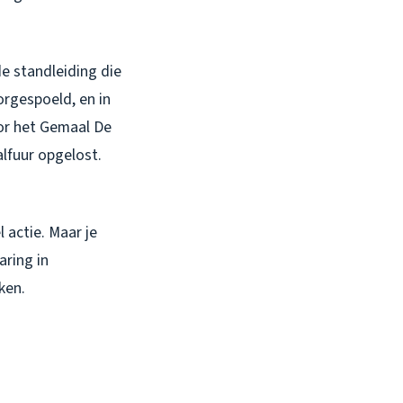
e standleiding die
rgespoeld, en in
or het Gemaal De
alfuur opgelost.
el actie. Maar je
aring in
ken.