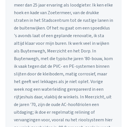
meer dan 25 jaar ervaring als loodgieter. Ik ken elke
hoek en kade van Zoetermeer, van de drukke
straten in het Stadscentrum tot de rustige lanen in
de buitenwijken. Of het nu gaat om een spoedklus
's avonds laat of een geplande renovatie, ik sta
altijd klaar voor mijn buren. Ik werk veel in wijken
als Buytenwegh, Meerzicht en het Dorp. In
Buytenwegh, met die typische jaren '80-bouw, kom
ik vaak tegen dat de PVC- en PE-systemen binnen
slijten door de kleibodem, matig corrosief, maar
het geeft wel lekkages als je niet oplet. Vorige
week nog een waterleiding gerepareerd in een
rijtjeshuis daar, vlakbij de winkels. In Meerzicht, uit
de jaren '70, zijn de oude AC-hoofdriolen een
uitdaging; ik doe er regelmatig relining of
vervangingen voor, vooral nu het rioolsysteem hier