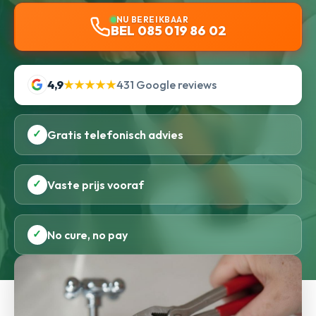
NU BEREIKBAAR
BEL 085 019 86 02
4,9
★★★★★
431 Google reviews
✓
Gratis telefonisch advies
✓
Vaste prijs vooraf
✓
No cure, no pay