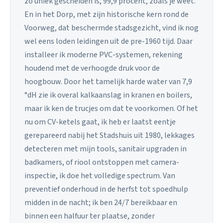
zo uniek gescheiden is, 99,9 procent, zoals je weet.
En in het Dorp, met zijn historische kern rond de
Voorweg, dat beschermde stadsgezicht, vind ik nog
wel eens loden leidingen uit de pre-1960 tijd. Daar
installeer ik moderne PVC-systemen, rekening
houdend met de verhoogde druk voor de
hoogbouw. Door het tamelijk harde water van 7,9
°dH zie ik overal kalkaanslag in kranen en boilers,
maar ik ken de trucjes om dat te voorkomen. Of het
nu om CV-ketels gaat, ik heb er laatst eentje
gerepareerd nabij het Stadshuis uit 1980, lekkages
detecteren met mijn tools, sanitair upgraden in
badkamers, of riool ontstoppen met camera-
inspectie, ik doe het volledige spectrum. Van
preventief onderhoud in de herfst tot spoedhulp
midden in de nacht; ik ben 24/7 bereikbaar en
binnen een halfuur ter plaatse, zonder