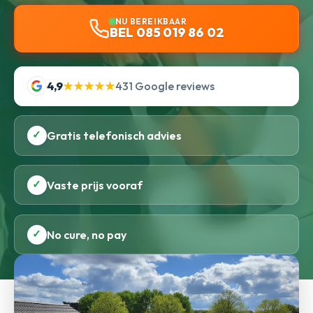
NU BEREIKBAAR
BEL 085 019 86 02
4,9
★★★★★
431 Google reviews
✓
Gratis telefonisch advies
✓
Vaste prijs vooraf
✓
No cure, no pay