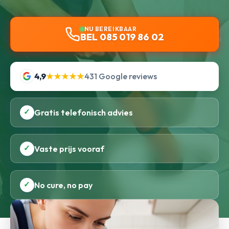
NU BEREIKBAAR
BEL 085 019 86 02
4,9
★★★★★
431 Google reviews
✓
Gratis telefonisch advies
✓
Vaste prijs vooraf
✓
No cure, no pay