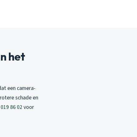
n het
dat een camera-
grotere schade en
 019 86 02
voor