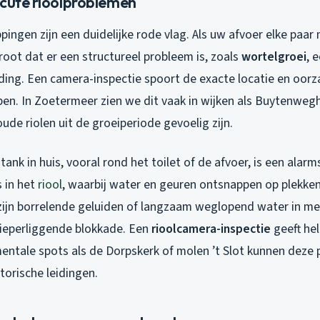
acute rioolproblemen
ingen zijn een duidelijke rode vlag. Als uw afvoer elke paa
groot dat er een structureel probleem is, zoals
wortelgroei
, 
iding. Een camera-inspectie spoort de exacte locatie en oorz
jpen. In Zoetermeer zien we dit vaak in wijken als Buytenwe
de riolen uit de groeiperiode gevoelig zijn.
ank in huis, vooral rond het toilet of de afvoer, is een alarm
s in het
riool
, waarbij water en geuren ontsnappen op plekken
zijn borrelende geluiden of langzaam weglopend water in m
ieperliggende blokkade. Een
rioolcamera-inspectie
geeft he
mentale spots als de Dorpskerk of molen ’t Slot kunnen deze 
torische leidingen.