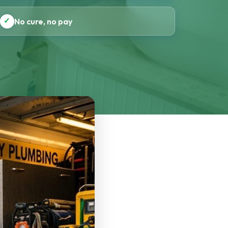
✓
No cure, no pay