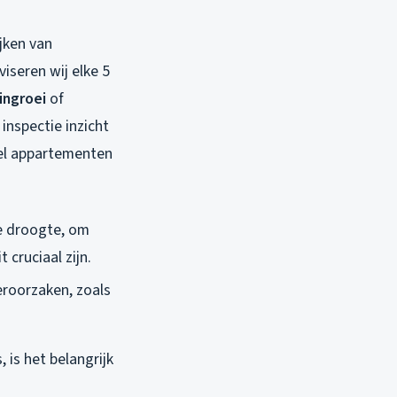
jken van
seren wij elke 5
ingroei
of
inspectie inzicht
eel appartementen
ge droogte, om
cruciaal zijn.
eroorzaken, zoals
 is het belangrijk