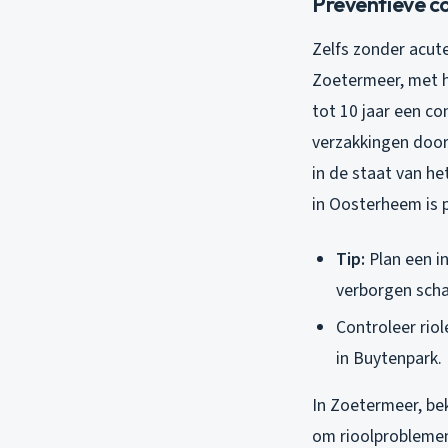
Preventieve c
Zelfs zonder acut
Zoetermeer, met h
tot 10 jaar een co
verzakkingen door
in de staat van he
in Oosterheem is 
Tip:
Plan een i
verborgen schad
Controleer rio
in Buytenpark.
In Zoetermeer, bek
om rioolproblemen 