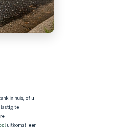
ank in huis, of u
lastig te
ure
ool
uitkomst: een