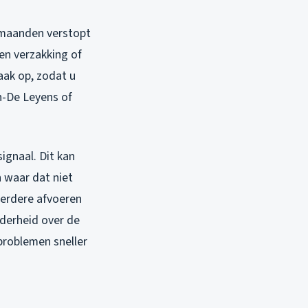
r maanden verstopt
een verzakking of
aak op, zodat u
gh-De Leyens of
signaal. Dit kan
 waar dat niet
eerdere afvoeren
lderheid over de
problemen sneller