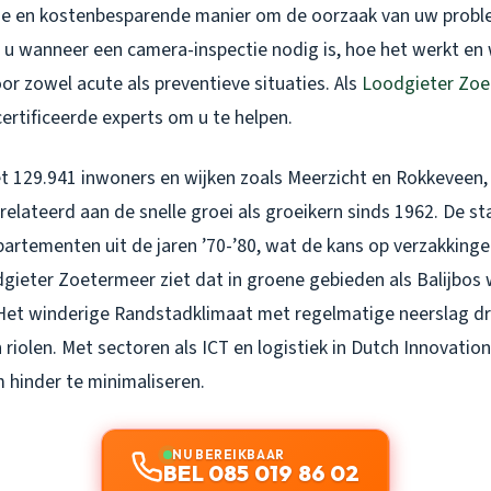
ge en kostenbesparende manier om de oorzaak van uw proble
kt u wanneer een camera-inspectie nodig is, hoe het werkt e
or zowel acute als preventieve situaties. Als
Loodgieter Zoe
ertificeerde experts om u te helpen.
t 129.941 inwoners en wijken zoals Meerzicht en Rokkeveen, 
elateerd aan de snelle groei als groeikern sinds 1962. De st
partementen uit de jaren ’70-’80, wat de kans op verzakking
gieter Zoetermeer ziet dat in groene gebieden als Balijbos 
 Het winderige Randstadklimaat met regelmatige neerslag dr
riolen. Met sectoren als ICT en logistiek in Dutch Innovation 
m hinder te minimaliseren.
NU BEREIKBAAR
BEL 085 019 86 02