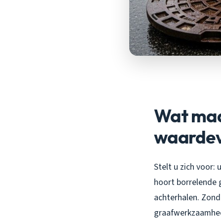
Wat maa
waardevo
Stelt u zich voor:
hoort borrelende g
achterhalen. Zond
graafwerkzaamhede