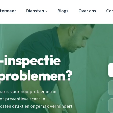
etermeer
Diensten
Blogs
Over ons
Co
-inspectie
olproblemen?
ar is voor rioolproblemen in
ot preventieve scans in
osten drukt en ongemak vermindert.