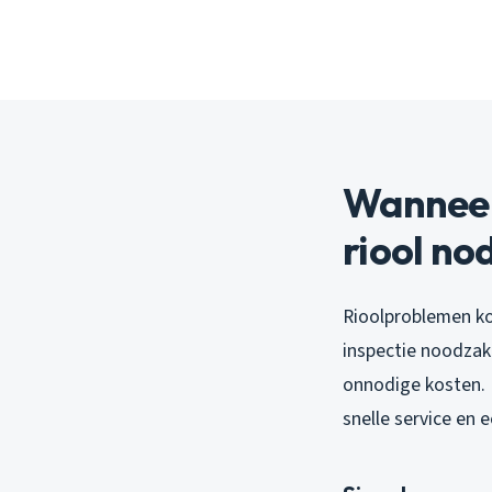
Wanneer
riool no
Rioolproblemen ko
inspectie noodzake
onnodige kosten.
snelle service en 