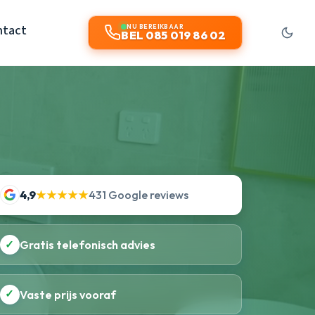
ntact
NU BEREIKBAAR
BEL 085 019 86 02
4,9
★★★★★
431 Google reviews
✓
Gratis telefonisch advies
✓
Vaste prijs vooraf