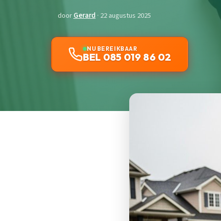
door
Gerard
· 22 augustus 2025
NU BEREIKBAAR
BEL 085 019 86 02