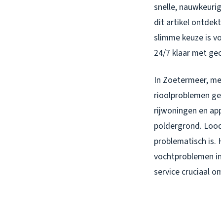
snelle, nauwkeuri
dit artikel ontde
slimme keuze is vo
24/7 klaar met gec
In Zoetermeer, me
rioolproblemen ger
rijwoningen en ap
poldergrond. Lood
problematisch is.
vochtproblemen in 
service cruciaal o