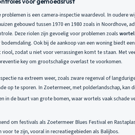
ontroles voor gemoedsrust
e problemen is een camera-inspectie waardevol. In oudere wi
uizen gebouwd tussen 1970 en 1980 zoals in Noordhove, advi
ntrole. Deze riolen zijn gevoelig voor problemen zoals
wortel
 bodemdaling. Ook bij de aankoop van een woning biedt een 
t riool, zodat u niet voor verrassingen komt te staan. Met v
preventie key om grootschalige overlast te voorkomen.
nspectie na extreem weer, zoals zware regenval of langduri
e op te sporen. In Zoetermeer, met polderlandschap, kan dit 
len in de buurt van grote bomen, waar wortels vaak schade v
end om festivals als Zoetermeer Blues Festival en Rastaplas,
voor te zijn, vooral in recreatiegebieden als Balijbos.