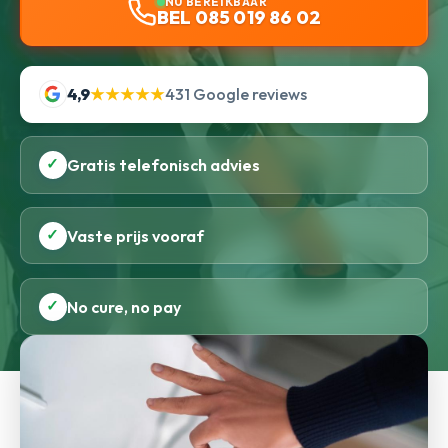
NU BEREIKBAAR
BEL 085 019 86 02
4,9
★★★★★
431 Google reviews
✓
Gratis telefonisch advies
✓
Vaste prijs vooraf
✓
No cure, no pay