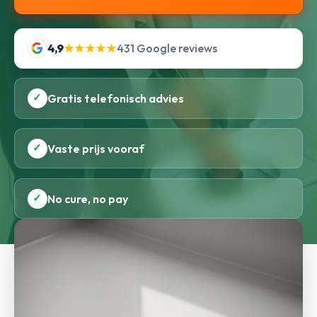
4,9
★★★★★
431 Google reviews
✓
Gratis telefonisch advies
✓
Vaste prijs vooraf
✓
No cure, no pay