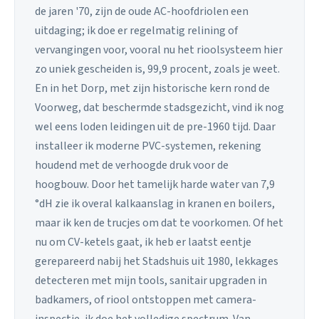
de jaren '70, zijn de oude AC-hoofdriolen een
uitdaging; ik doe er regelmatig relining of
vervangingen voor, vooral nu het rioolsysteem hier
zo uniek gescheiden is, 99,9 procent, zoals je weet.
En in het Dorp, met zijn historische kern rond de
Voorweg, dat beschermde stadsgezicht, vind ik nog
wel eens loden leidingen uit de pre-1960 tijd. Daar
installeer ik moderne PVC-systemen, rekening
houdend met de verhoogde druk voor de
hoogbouw. Door het tamelijk harde water van 7,9
°dH zie ik overal kalkaanslag in kranen en boilers,
maar ik ken de trucjes om dat te voorkomen. Of het
nu om CV-ketels gaat, ik heb er laatst eentje
gerepareerd nabij het Stadshuis uit 1980, lekkages
detecteren met mijn tools, sanitair upgraden in
badkamers, of riool ontstoppen met camera-
inspectie, ik doe het volledige spectrum. Van