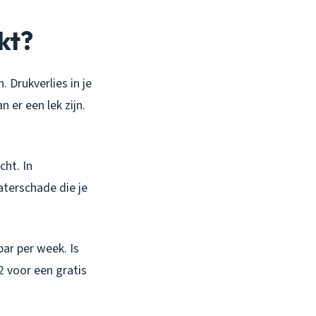
kt?
. Drukverlies in je
 er een lek zijn.
cht. In
aterschade die je
bar per week. Is
2
voor een gratis