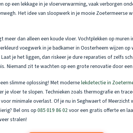
en op een lekkage in je vloerverwarming, vaak verborgen onde
enwegh. Het idee van sloopwerk in je mooie Zoetermeerse wo
t meer dan alleen een koude vloer. Vochtplekken op muren in
erkleurd voegwerk in je badkamer in Oosterheem wijzen op
Laat je het liggen, dan riskeer je dure reparaties of zelfs sc
uis. Niemand zit te wachten op een grote renovatie door een k
s een slimme oplossing! Met moderne
lekdetectie in Zoeterm
 je vloer te slopen. Technieken zoals thermografie en tracee
 voor minimale overlast. Of je nu in Seghwaert of Meerzicht 
ierig? Bel ons op
085 019 86 02
voor een gratis offerte en laa
eer stralen!