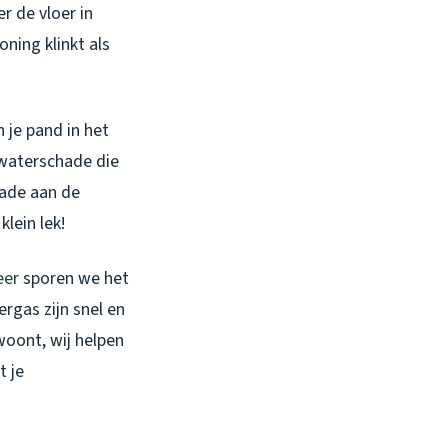
r de vloer in
ning klinkt als
 je pand in het
 waterschade die
hade aan de
lein lek!
eer
sporen we het
rgas zijn snel en
woont, wij helpen
t je