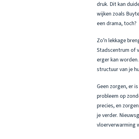
druk. Dit kan duid
wijken zoals Buyt
een drama, toch?
Zo’n lekkage breng
Stadscentrum of v
erger kan worden. 
structuur van je h
Geen zorgen, er i
probleem op zonder
precies, en zorgen
je verder. Nieuwsg
vloerverwarming w