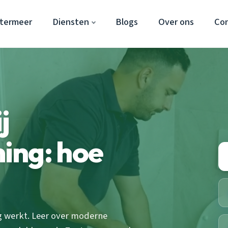
etermeer
Diensten
Blogs
Over ons
Co
j
ing: hoe
g werkt. Leer over moderne