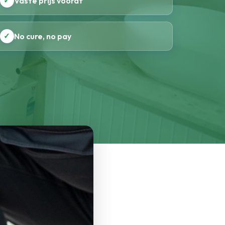
✓
Vaste prijs vooraf
✓
No cure, no pay