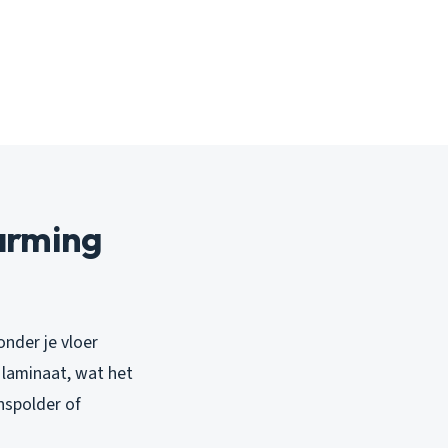
warming
nder je vloer
f laminaat, wat het
nspolder of