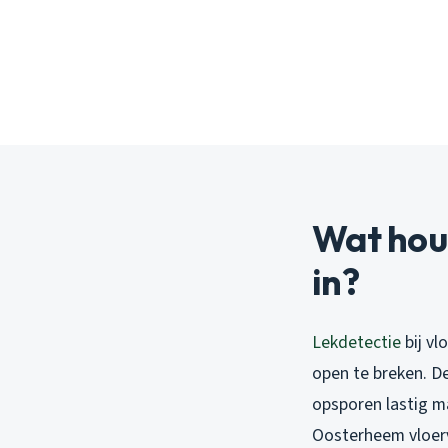
Wat houd
in?
Lekdetectie
bij vl
open te breken. De
opsporen lastig m
Oosterheem vloerv