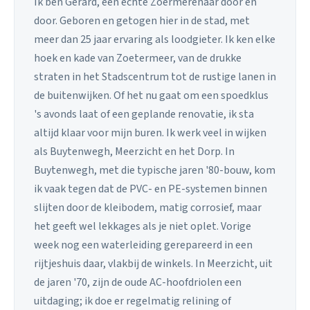
Ik ben Gerard, een echte Zoermerenaar door en
door. Geboren en getogen hier in de stad, met
meer dan 25 jaar ervaring als loodgieter. Ik ken elke
hoek en kade van Zoetermeer, van de drukke
straten in het Stadscentrum tot de rustige lanen in
de buitenwijken. Of het nu gaat om een spoedklus
's avonds laat of een geplande renovatie, ik sta
altijd klaar voor mijn buren. Ik werk veel in wijken
als Buytenwegh, Meerzicht en het Dorp. In
Buytenwegh, met die typische jaren '80-bouw, kom
ik vaak tegen dat de PVC- en PE-systemen binnen
slijten door de kleibodem, matig corrosief, maar
het geeft wel lekkages als je niet oplet. Vorige
week nog een waterleiding gerepareerd in een
rijtjeshuis daar, vlakbij de winkels. In Meerzicht, uit
de jaren '70, zijn de oude AC-hoofdriolen een
uitdaging; ik doe er regelmatig relining of