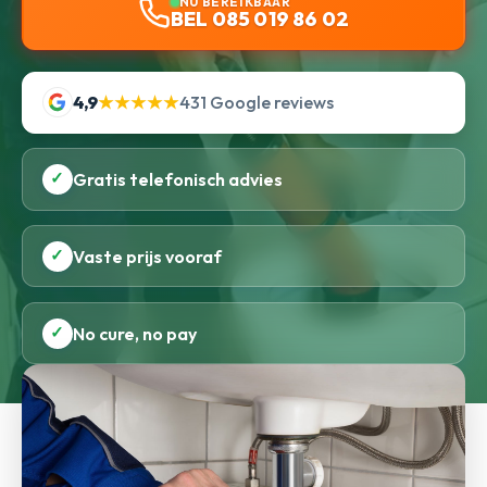
NU BEREIKBAAR
BEL 085 019 86 02
4,9
★★★★★
431 Google reviews
✓
Gratis telefonisch advies
✓
Vaste prijs vooraf
✓
No cure, no pay