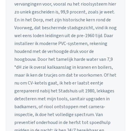
vervangingen voor, vooral nu het rioolsysteem hier
zo uniek gescheiden is, 99,9 procent, zoals je weet.
En in het Dorp, met zijn historische kern rond de
Voorweg, dat beschermde stadsgezicht, vind ik nog
wel eens loden leidingen uit de pre-1960 tijd. Daar
installeer ik moderne PVC-systemen, rekening
houdend met de verhoogde druk voor de
hoogbouw. Door het tamelijk harde water van 7,9
°dH zie ik overal kalkaanslag in kranen en boilers,
maar ik ken de trucjes om dat te voorkomen. Of het
nu om CV-ketels gaat, ik heb er laatst eentje
gerepareerd nabij het Stadshuis uit 1980, lekkages
detecteren met mijn tools, sanitair upgraden in
badkamers, of riool ontstoppen met camera-
inspectie, ik doe het volledige spectrum. Van
preventief onderhoud in de herfst tot spoedhulp
midden in de nacht; ik ben 24/7 bereikbaar en