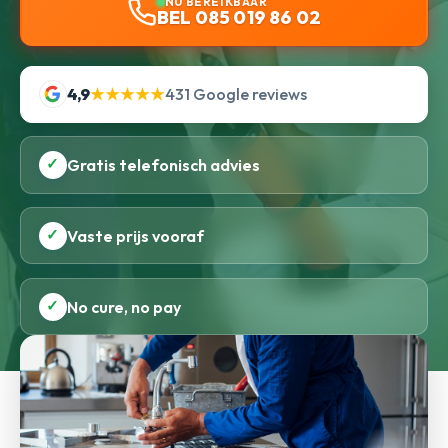
NU BEREIKBAAR
BEL 085 019 86 02
4,9
★★★★★
431 Google reviews
✓
Gratis telefonisch advies
✓
Vaste prijs vooraf
✓
No cure, no pay