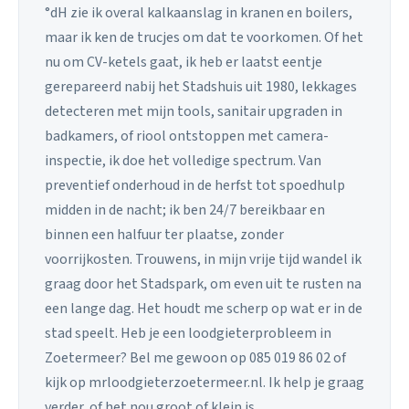
°dH zie ik overal kalkaanslag in kranen en boilers,
maar ik ken de trucjes om dat te voorkomen. Of het
nu om CV-ketels gaat, ik heb er laatst eentje
gerepareerd nabij het Stadshuis uit 1980, lekkages
detecteren met mijn tools, sanitair upgraden in
badkamers, of riool ontstoppen met camera-
inspectie, ik doe het volledige spectrum. Van
preventief onderhoud in de herfst tot spoedhulp
midden in de nacht; ik ben 24/7 bereikbaar en
binnen een halfuur ter plaatse, zonder
voorrijkosten. Trouwens, in mijn vrije tijd wandel ik
graag door het Stadspark, om even uit te rusten na
een lange dag. Het houdt me scherp op wat er in de
stad speelt. Heb je een loodgieterprobleem in
Zoetermeer? Bel me gewoon op 085 019 86 02 of
kijk op mrloodgieterzoetermeer.nl. Ik help je graag
verder, of het nou groot of klein is.