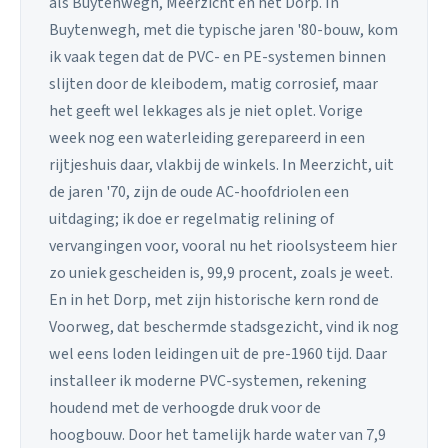
als Buytenwegh, Meerzicht en het Dorp. In
Buytenwegh, met die typische jaren '80-bouw, kom
ik vaak tegen dat de PVC- en PE-systemen binnen
slijten door de kleibodem, matig corrosief, maar
het geeft wel lekkages als je niet oplet. Vorige
week nog een waterleiding gerepareerd in een
rijtjeshuis daar, vlakbij de winkels. In Meerzicht, uit
de jaren '70, zijn de oude AC-hoofdriolen een
uitdaging; ik doe er regelmatig relining of
vervangingen voor, vooral nu het rioolsysteem hier
zo uniek gescheiden is, 99,9 procent, zoals je weet.
En in het Dorp, met zijn historische kern rond de
Voorweg, dat beschermde stadsgezicht, vind ik nog
wel eens loden leidingen uit de pre-1960 tijd. Daar
installeer ik moderne PVC-systemen, rekening
houdend met de verhoogde druk voor de
hoogbouw. Door het tamelijk harde water van 7,9