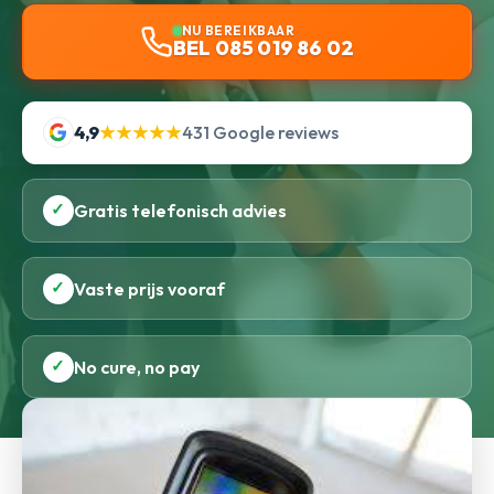
NU BEREIKBAAR
BEL 085 019 86 02
4,9
★★★★★
431 Google reviews
✓
Gratis telefonisch advies
✓
Vaste prijs vooraf
✓
No cure, no pay