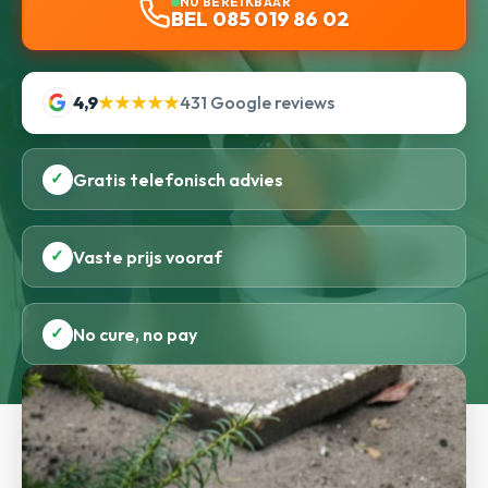
NU BEREIKBAAR
BEL 085 019 86 02
4,9
★★★★★
431 Google reviews
✓
Gratis telefonisch advies
✓
Vaste prijs vooraf
✓
No cure, no pay